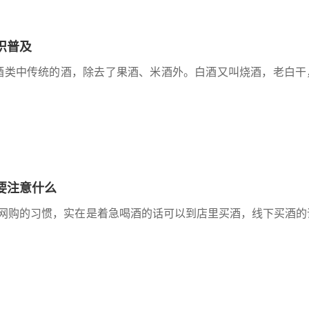
识普及
酒类中传统的酒，除去了果酒、米酒外。白酒又叫烧酒，老白干
要注意什么
网购的习惯，实在是着急喝酒的话可以到店里买酒，线下买酒的