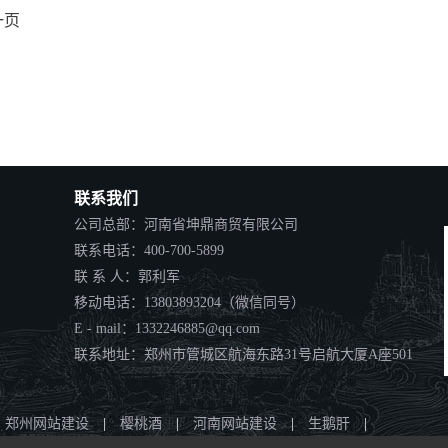
一页
联系我们
公司总部：河南省坤鼎商贸有限公司
联系电话：400-700-5899
联 系 人：郭利军
移动电话：13803893204（微信同号）
E - mail：1332246885@qq.com
联系地址：郑州市管城区航海东路31号启航大厦A座501
郑州网站建设
|
樱桃酒
|
河南网站建设
|
生鹅肝
|