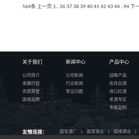
564条
上一页
1
..
36
37
38
39
40
41
42
43
44
..
94
下
关于我们
新闻中心
产品中心
公司简介
公司新闻
战略产品
发展历程
行业新闻
名优白酒
资质荣誉
常见问题
进口红酒
国禄品牌
老酒专区
专属定制
国宝酒厂
|
国宝酒业
|
国禄酒业
|
友情连接：