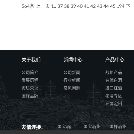
564条
上一页
1
..
37
38
39
40
41
42
43
44
45
..
94
下
关于我们
新闻中心
产品中心
公司简介
公司新闻
战略产品
发展历程
行业新闻
名优白酒
资质荣誉
常见问题
进口红酒
国禄品牌
老酒专区
专属定制
国宝酒厂
|
国宝酒业
|
国禄酒业
|
友情连接：