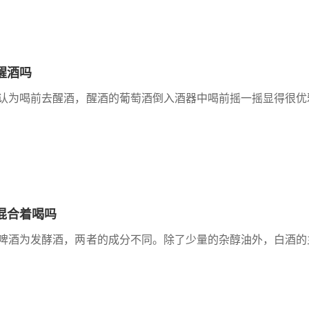
醒酒吗
认为喝前去醒酒，醒酒的葡萄酒倒入酒器中喝前摇一摇显得很优
混合着喝吗
啤酒为发酵酒，两者的成分不同。除了少量的杂醇油外，白酒的