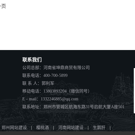
一页
联系我们
公司总部：河南省坤鼎商贸有限公司
联系电话：400-700-5899
联 系 人：郭利军
移动电话：13803893204（微信同号）
E - mail：1332246885@qq.com
联系地址：郑州市管城区航海东路31号启航大厦A座501
郑州网站建设
|
樱桃酒
|
河南网站建设
|
生鹅肝
|