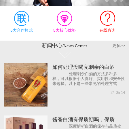
有效执行上，公司奉行“德
才兼备、志同道合”的合作
理念，为员工明确职业规
划目标，提供有竞争力的
薪资待遇和发展机会，帮
5大合作模式
5大核心优势
在线咨询
助员工成长。同时，与国
内著名白酒营销咨询公司
新闻中心
更多>>
/News Center
合作，借助“外脑”提供智力
支持，依托营销专家团
队，源源不断地为公司输
如何处理没喝完剩余的白酒
入前沿的营销理念，从而
处理剩余白酒的方法多种多
打...
样，可以根据个人喜好、实用性和安全性
来选择。以下是一些常见的处理方式...
24-05-14
酱香白酒有保质期吗，保质
深度解析白酒的保存与品质变