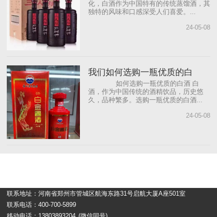
化，白酒作为中国特有的传统蒸馏酒，其
独特的风味和口感深受人们喜爱。...
24-05-08
我们如何选购一瓶优质的白
如何选购一瓶优质的白酒 白
酒，作为中国传统的酒精饮品，历史悠
久，品种繁多。选购一瓶优质的白酒...
24-05-08
联系地址：河南省郑州市管城区航海东路31号启航大厦A座501室
联系电话：400-700-5899
移动电话：13803893204
(微信同号)