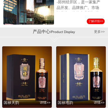
-郑州经开区，是一家集产
品开发、品牌推广、市场
运营为一体的专业型酒类
营销企业。公司始终坚持
了解详情>>
以消费者诉求为导向，客
户满意为服务标准，秉承
产品中心
更多>>
/Product Display
诚实守信、合作共赢的经
营理念，在全国各界朋友
的支持和公司员工的努力
下，取得了迅猛的发展。
公司自成立以来与贵州第
三大酱酒生产企业——贵
州省仁怀市茅台镇国宝酒
厂结为战略合作伙伴，经
过双方的共同努力，成功
推出并运作了国宝系列产
品，年销售额突破1亿余
元。短短几年，公司在全
国各地建立了稳定的销售
国禄天韵
详情>>
国禄地韵
详情>>
渠道，产品销量持续攀