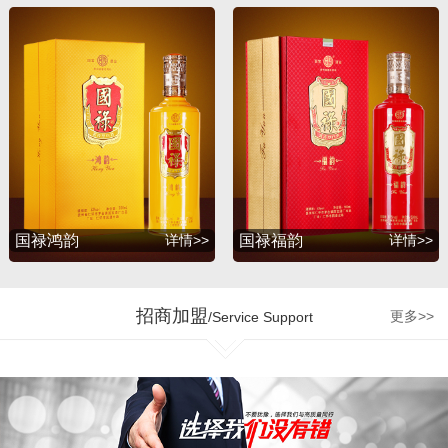
升，并赢得了广大消费者
的支持与厚爱。2012年
初，公司为满足广大消费
者的诉求，联合深圳知名
包装设计公司胡景润工作
室、贵州大学酒体设计专
家吴天祥教授、贵州茅台
酒厂酿酒工程师梁明峰先
生，倾力推出战略品牌
——国禄系列酒，与此同
国禄鸿韵
详情>>
国禄福韵
详情>>
时公司和茅台集团、五粮
液集团、剑南春酒厂、国
台酒业、钓鱼台酒业、贵
招商加盟
更多>>
/Service Support
州珍酒、金沙回沙酒业等
多个贵州知名企业达成战
略合作，为公司的发展增
加了强劲的源动力。 企业
的制胜最终是要落实到人
才管理机制和市场运营的