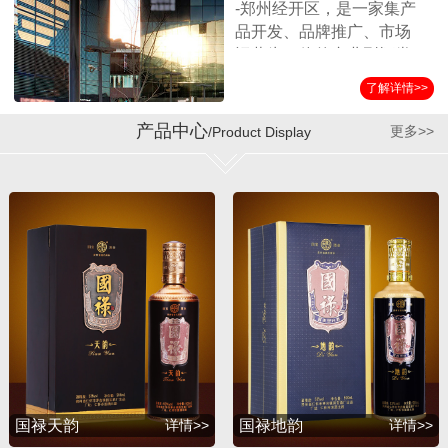
-郑州经开区，是一家集产
品开发、品牌推广、市场
运营为一体的专业型酒类
营销企业。公司始终坚持
了解详情>>
以消费者诉求为导向，客
户满意为服务标准，秉承
产品中心
更多>>
/Product Display
诚实守信、合作共赢的经
营理念，在全国各界朋友
的支持和公司员工的努力
下，取得了迅猛的发展。
公司自成立以来与贵州第
三大酱酒生产企业——贵
州省仁怀市茅台镇国宝酒
厂结为战略合作伙伴，经
过双方的共同努力，成功
推出并运作了国宝系列产
品，年销售额突破1亿余
元。短短几年，公司在全
国各地建立了稳定的销售
国禄天韵
详情>>
国禄地韵
详情>>
渠道，产品销量持续攀