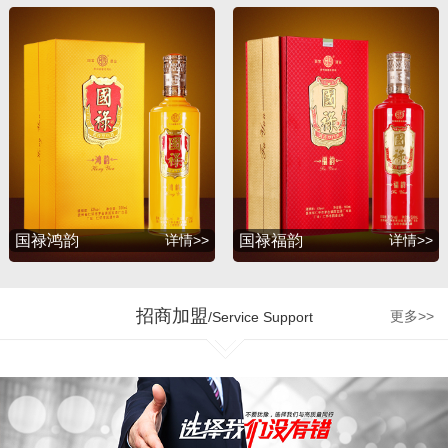
升，并赢得了广大消费者
的支持与厚爱。2012年
初，公司为满足广大消费
者的诉求，联合深圳知名
包装设计公司胡景润工作
室、贵州大学酒体设计专
家吴天祥教授、贵州茅台
酒厂酿酒工程师梁明峰先
生，倾力推出战略品牌
——国禄系列酒，与此同
国禄鸿韵
详情>>
国禄福韵
详情>>
时公司和茅台集团、五粮
液集团、剑南春酒厂、国
台酒业、钓鱼台酒业、贵
招商加盟
更多>>
/Service Support
州珍酒、金沙回沙酒业等
多个贵州知名企业达成战
略合作，为公司的发展增
加了强劲的源动力。 企业
的制胜最终是要落实到人
才管理机制和市场运营的