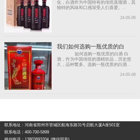
化，白酒作为中国特有的传统蒸馏酒，其
独特的风味和口感深受人们喜爱。...
24-05-08
我们如何选购一瓶优质的白
如何选购一瓶优质的白酒 白
酒，作为中国传统的酒精饮品，历史悠
久，品种繁多。选购一瓶优质的白酒...
24-05-08
联系地址：河南省郑州市管城区航海东路31号启航大厦A座501室
联系电话：400-700-5899
移动电话：13803893204
(微信同号)