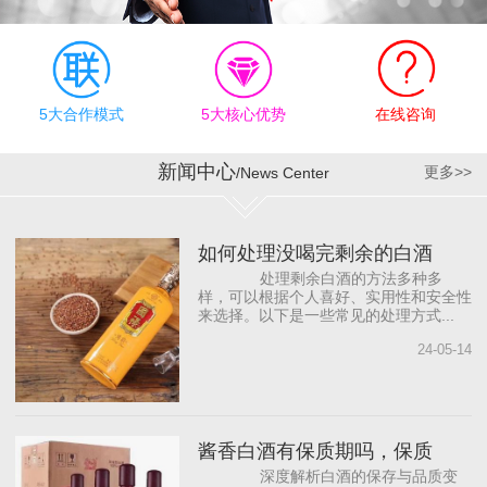
有效执行上，公司奉行“德
才兼备、志同道合”的合作
理念，为员工明确职业规
划目标，提供有竞争力的
薪资待遇和发展机会，帮
5大合作模式
5大核心优势
在线咨询
助员工成长。同时，与国
内著名白酒营销咨询公司
新闻中心
更多>>
/News Center
合作，借助“外脑”提供智力
支持，依托营销专家团
队，源源不断地为公司输
如何处理没喝完剩余的白酒
入前沿的营销理念，从而
处理剩余白酒的方法多种多
打...
样，可以根据个人喜好、实用性和安全性
来选择。以下是一些常见的处理方式...
24-05-14
酱香白酒有保质期吗，保质
深度解析白酒的保存与品质变