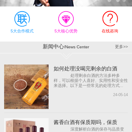
有效执行上，公司奉行“德
才兼备、志同道合”的合作
理念，为员工明确职业规
划目标，提供有竞争力的
薪资待遇和发展机会，帮
5大合作模式
5大核心优势
在线咨询
助员工成长。同时，与国
内著名白酒营销咨询公司
新闻中心
更多>>
/News Center
合作，借助“外脑”提供智力
支持，依托营销专家团
队，源源不断地为公司输
如何处理没喝完剩余的白酒
入前沿的营销理念，从而
处理剩余白酒的方法多种多
打...
样，可以根据个人喜好、实用性和安全性
来选择。以下是一些常见的处理方式...
24-05-14
酱香白酒有保质期吗，保质
深度解析白酒的保存与品质变