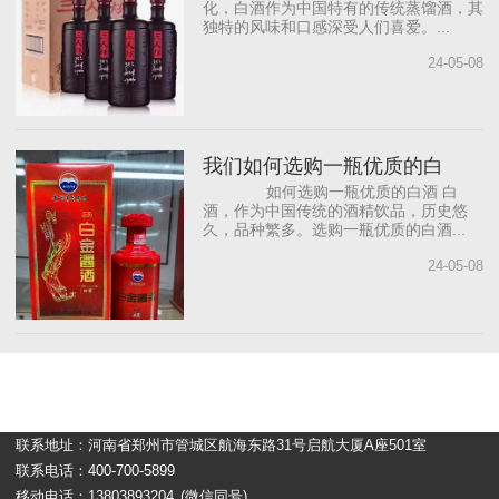
化，白酒作为中国特有的传统蒸馏酒，其
独特的风味和口感深受人们喜爱。...
24-05-08
我们如何选购一瓶优质的白
如何选购一瓶优质的白酒 白
酒，作为中国传统的酒精饮品，历史悠
久，品种繁多。选购一瓶优质的白酒...
24-05-08
联系地址：河南省郑州市管城区航海东路31号启航大厦A座501室
联系电话：400-700-5899
移动电话：13803893204
(微信同号)