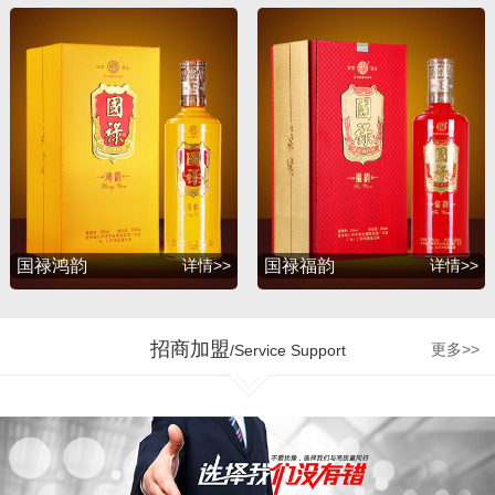
升，并赢得了广大消费者
的支持与厚爱。2012年
初，公司为满足广大消费
者的诉求，联合深圳知名
包装设计公司胡景润工作
室、贵州大学酒体设计专
家吴天祥教授、贵州茅台
酒厂酿酒工程师梁明峰先
生，倾力推出战略品牌
——国禄系列酒，与此同
国禄鸿韵
详情>>
国禄福韵
详情>>
时公司和茅台集团、五粮
液集团、剑南春酒厂、国
台酒业、钓鱼台酒业、贵
招商加盟
更多>>
/Service Support
州珍酒、金沙回沙酒业等
多个贵州知名企业达成战
略合作，为公司的发展增
加了强劲的源动力。 企业
的制胜最终是要落实到人
才管理机制和市场运营的