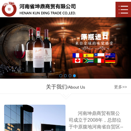
关于我们
更多>>
/About Us
河南坤鼎商贸有限公
司成立于2008年，总部位
于中原腹地河南省自贸区--