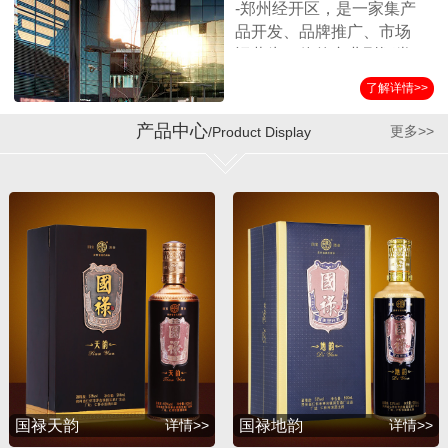
-郑州经开区，是一家集产
品开发、品牌推广、市场
运营为一体的专业型酒类
营销企业。公司始终坚持
了解详情>>
以消费者诉求为导向，客
户满意为服务标准，秉承
产品中心
更多>>
/Product Display
诚实守信、合作共赢的经
营理念，在全国各界朋友
的支持和公司员工的努力
下，取得了迅猛的发展。
公司自成立以来与贵州第
三大酱酒生产企业——贵
州省仁怀市茅台镇国宝酒
厂结为战略合作伙伴，经
过双方的共同努力，成功
推出并运作了国宝系列产
品，年销售额突破1亿余
元。短短几年，公司在全
国各地建立了稳定的销售
国禄天韵
详情>>
国禄地韵
详情>>
渠道，产品销量持续攀