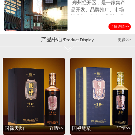
-郑州经开区，是一家集产
品开发、品牌推广、市场
运营为一体的专业型酒类
营销企业。公司始终坚持
了解详情>>
以消费者诉求为导向，客
户满意为服务标准，秉承
产品中心
更多>>
/Product Display
诚实守信、合作共赢的经
营理念，在全国各界朋友
的支持和公司员工的努力
下，取得了迅猛的发展。
公司自成立以来与贵州第
三大酱酒生产企业——贵
州省仁怀市茅台镇国宝酒
厂结为战略合作伙伴，经
过双方的共同努力，成功
推出并运作了国宝系列产
品，年销售额突破1亿余
元。短短几年，公司在全
国各地建立了稳定的销售
国禄天韵
详情>>
国禄地韵
详情>>
渠道，产品销量持续攀