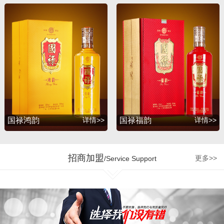
升，并赢得了广大消费者
的支持与厚爱。2012年
初，公司为满足广大消费
者的诉求，联合深圳知名
包装设计公司胡景润工作
室、贵州大学酒体设计专
家吴天祥教授、贵州茅台
酒厂酿酒工程师梁明峰先
生，倾力推出战略品牌
——国禄系列酒，与此同
国禄鸿韵
详情>>
国禄福韵
详情>>
时公司和茅台集团、五粮
液集团、剑南春酒厂、国
台酒业、钓鱼台酒业、贵
招商加盟
更多>>
/Service Support
州珍酒、金沙回沙酒业等
多个贵州知名企业达成战
略合作，为公司的发展增
加了强劲的源动力。 企业
的制胜最终是要落实到人
才管理机制和市场运营的