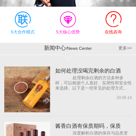
有效执行上，公司奉行“德
才兼备、志同道合”的合作
理念，为员工明确职业规
划目标，提供有竞争力的
薪资待遇和发展机会，帮
5大合作模式
5大核心优势
在线咨询
助员工成长。同时，与国
内著名白酒营销咨询公司
新闻中心
更多>>
/News Center
合作，借助“外脑”提供智力
支持，依托营销专家团
队，源源不断地为公司输
如何处理没喝完剩余的白酒
入前沿的营销理念，从而
处理剩余白酒的方法多种多
打...
样，可以根据个人喜好、实用性和安全性
来选择。以下是一些常见的处理方式...
24-05-14
酱香白酒有保质期吗，保质
深度解析白酒的保存与品质变