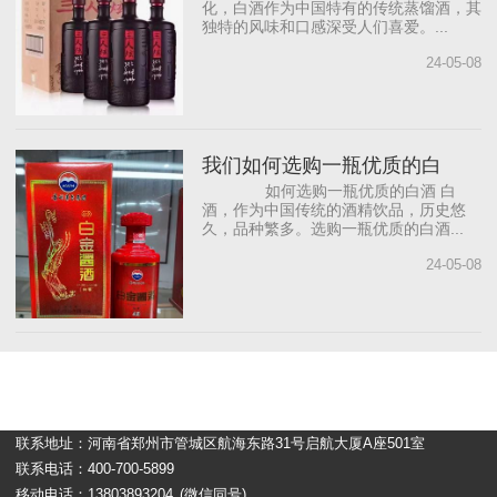
化，白酒作为中国特有的传统蒸馏酒，其
独特的风味和口感深受人们喜爱。...
24-05-08
我们如何选购一瓶优质的白
如何选购一瓶优质的白酒 白
酒，作为中国传统的酒精饮品，历史悠
久，品种繁多。选购一瓶优质的白酒...
24-05-08
联系地址：河南省郑州市管城区航海东路31号启航大厦A座501室
联系电话：400-700-5899
移动电话：13803893204
(微信同号)