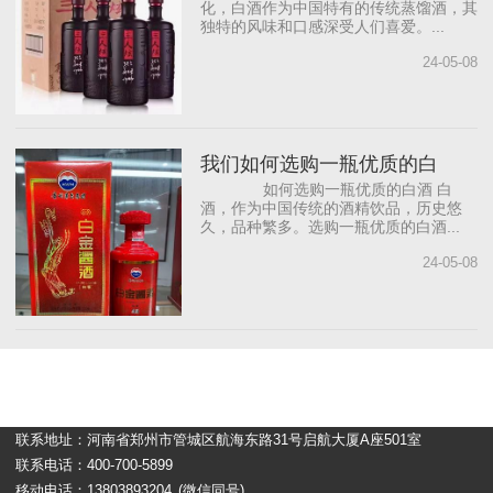
化，白酒作为中国特有的传统蒸馏酒，其
独特的风味和口感深受人们喜爱。...
24-05-08
我们如何选购一瓶优质的白
如何选购一瓶优质的白酒 白
酒，作为中国传统的酒精饮品，历史悠
久，品种繁多。选购一瓶优质的白酒...
24-05-08
联系地址：河南省郑州市管城区航海东路31号启航大厦A座501室
联系电话：400-700-5899
移动电话：13803893204
(微信同号)