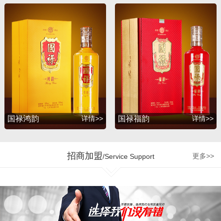
升，并赢得了广大消费者
的支持与厚爱。2012年
初，公司为满足广大消费
者的诉求，联合深圳知名
包装设计公司胡景润工作
室、贵州大学酒体设计专
家吴天祥教授、贵州茅台
酒厂酿酒工程师梁明峰先
生，倾力推出战略品牌
——国禄系列酒，与此同
国禄鸿韵
详情>>
国禄福韵
详情>>
时公司和茅台集团、五粮
液集团、剑南春酒厂、国
台酒业、钓鱼台酒业、贵
招商加盟
更多>>
/Service Support
州珍酒、金沙回沙酒业等
多个贵州知名企业达成战
略合作，为公司的发展增
加了强劲的源动力。 企业
的制胜最终是要落实到人
才管理机制和市场运营的