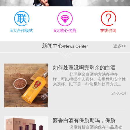
有效执行上，公司奉行“德
才兼备、志同道合”的合作
理念，为员工明确职业规
划目标，提供有竞争力的
薪资待遇和发展机会，帮
5大合作模式
5大核心优势
在线咨询
助员工成长。同时，与国
内著名白酒营销咨询公司
新闻中心
更多>>
/News Center
合作，借助“外脑”提供智力
支持，依托营销专家团
队，源源不断地为公司输
如何处理没喝完剩余的白酒
入前沿的营销理念，从而
处理剩余白酒的方法多种多
打...
样，可以根据个人喜好、实用性和安全性
来选择。以下是一些常见的处理方式...
24-05-14
酱香白酒有保质期吗，保质
深度解析白酒的保存与品质变