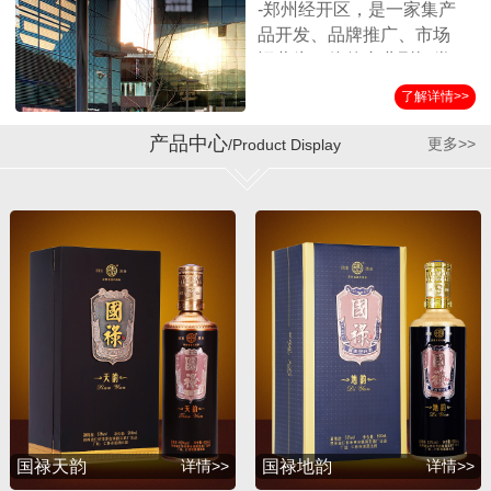
-郑州经开区，是一家集产
品开发、品牌推广、市场
运营为一体的专业型酒类
营销企业。公司始终坚持
了解详情>>
以消费者诉求为导向，客
户满意为服务标准，秉承
产品中心
更多>>
/Product Display
诚实守信、合作共赢的经
营理念，在全国各界朋友
的支持和公司员工的努力
下，取得了迅猛的发展。
公司自成立以来与贵州第
三大酱酒生产企业——贵
州省仁怀市茅台镇国宝酒
厂结为战略合作伙伴，经
过双方的共同努力，成功
推出并运作了国宝系列产
品，年销售额突破1亿余
元。短短几年，公司在全
国各地建立了稳定的销售
国禄天韵
详情>>
国禄地韵
详情>>
渠道，产品销量持续攀