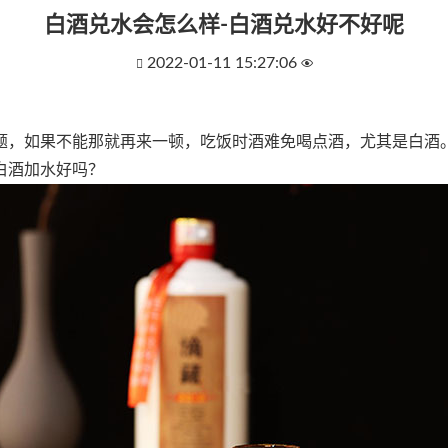
白酒兑水会怎么样-白酒兑水好不好呢
2022-01-11 15:27:06


，如果不能那就再来一顿，吃饭时酒难免喝点酒，尤其是白酒
白酒加水好吗？