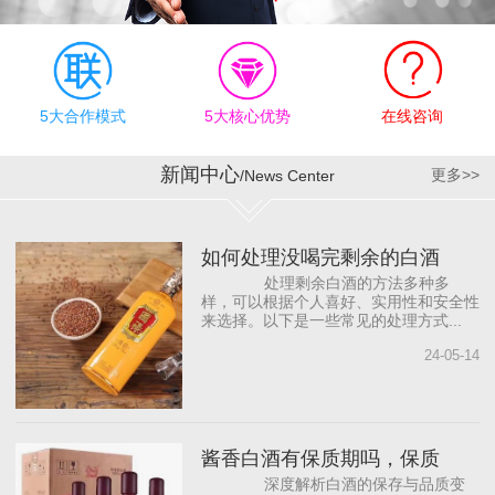
有效执行上，公司奉行“德
才兼备、志同道合”的合作
理念，为员工明确职业规
划目标，提供有竞争力的
薪资待遇和发展机会，帮
5大合作模式
5大核心优势
在线咨询
助员工成长。同时，与国
内著名白酒营销咨询公司
新闻中心
更多>>
/News Center
合作，借助“外脑”提供智力
支持，依托营销专家团
队，源源不断地为公司输
如何处理没喝完剩余的白酒
入前沿的营销理念，从而
处理剩余白酒的方法多种多
打...
样，可以根据个人喜好、实用性和安全性
来选择。以下是一些常见的处理方式...
24-05-14
酱香白酒有保质期吗，保质
深度解析白酒的保存与品质变