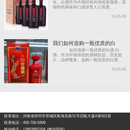
化，白酒作为中国特有的传统蒸馏酒，其
独特的风味和口感深受人们喜爱。...
24-05-08
我们如何选购一瓶优质的白
如何选购一瓶优质的白酒 白
酒，作为中国传统的酒精饮品，历史悠
久，品种繁多。选购一瓶优质的白酒...
24-05-08
联系地址：河南省郑州市管城区航海东路31号启航大厦A座501室
联系电话：400-700-5899
移动电话：13803893204
(微信同号)