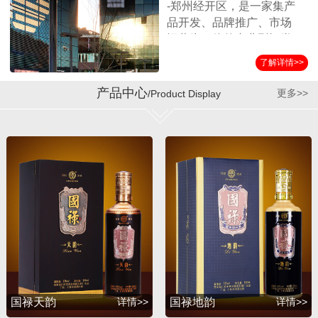
-郑州经开区，是一家集产
品开发、品牌推广、市场
运营为一体的专业型酒类
营销企业。公司始终坚持
了解详情>>
以消费者诉求为导向，客
户满意为服务标准，秉承
产品中心
更多>>
/Product Display
诚实守信、合作共赢的经
营理念，在全国各界朋友
的支持和公司员工的努力
下，取得了迅猛的发展。
公司自成立以来与贵州第
三大酱酒生产企业——贵
州省仁怀市茅台镇国宝酒
厂结为战略合作伙伴，经
过双方的共同努力，成功
推出并运作了国宝系列产
品，年销售额突破1亿余
元。短短几年，公司在全
国各地建立了稳定的销售
国禄天韵
详情>>
国禄地韵
详情>>
渠道，产品销量持续攀