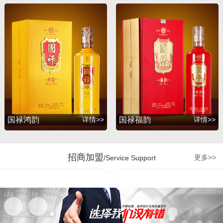
升，并赢得了广大消费者
的支持与厚爱。2012年
初，公司为满足广大消费
者的诉求，联合深圳知名
包装设计公司胡景润工作
室、贵州大学酒体设计专
家吴天祥教授、贵州茅台
酒厂酿酒工程师梁明峰先
生，倾力推出战略品牌
——国禄系列酒，与此同
国禄鸿韵
详情>>
国禄福韵
详情>>
时公司和茅台集团、五粮
液集团、剑南春酒厂、国
台酒业、钓鱼台酒业、贵
招商加盟
更多>>
/Service Support
州珍酒、金沙回沙酒业等
多个贵州知名企业达成战
略合作，为公司的发展增
加了强劲的源动力。 企业
的制胜最终是要落实到人
才管理机制和市场运营的