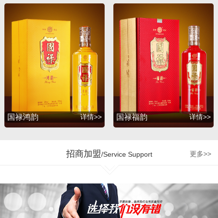
升，并赢得了广大消费者
的支持与厚爱。2012年
初，公司为满足广大消费
者的诉求，联合深圳知名
包装设计公司胡景润工作
室、贵州大学酒体设计专
家吴天祥教授、贵州茅台
酒厂酿酒工程师梁明峰先
生，倾力推出战略品牌
——国禄系列酒，与此同
国禄鸿韵
详情>>
国禄福韵
详情>>
时公司和茅台集团、五粮
液集团、剑南春酒厂、国
台酒业、钓鱼台酒业、贵
招商加盟
更多>>
/Service Support
州珍酒、金沙回沙酒业等
多个贵州知名企业达成战
略合作，为公司的发展增
加了强劲的源动力。 企业
的制胜最终是要落实到人
才管理机制和市场运营的