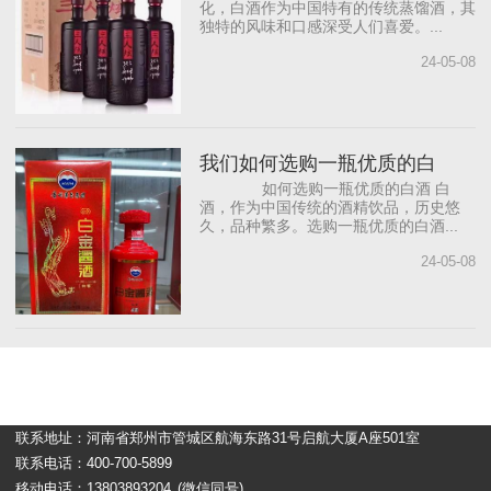
化，白酒作为中国特有的传统蒸馏酒，其
独特的风味和口感深受人们喜爱。...
24-05-08
我们如何选购一瓶优质的白
如何选购一瓶优质的白酒 白
酒，作为中国传统的酒精饮品，历史悠
久，品种繁多。选购一瓶优质的白酒...
24-05-08
联系地址：河南省郑州市管城区航海东路31号启航大厦A座501室
联系电话：400-700-5899
移动电话：13803893204
(微信同号)