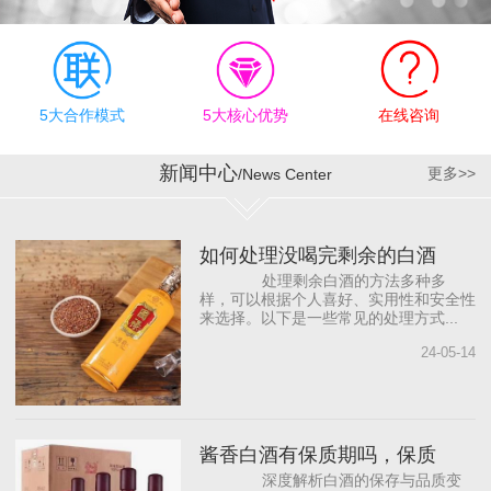
有效执行上，公司奉行“德
才兼备、志同道合”的合作
理念，为员工明确职业规
划目标，提供有竞争力的
薪资待遇和发展机会，帮
5大合作模式
5大核心优势
在线咨询
助员工成长。同时，与国
内著名白酒营销咨询公司
新闻中心
更多>>
/News Center
合作，借助“外脑”提供智力
支持，依托营销专家团
队，源源不断地为公司输
如何处理没喝完剩余的白酒
入前沿的营销理念，从而
处理剩余白酒的方法多种多
打...
样，可以根据个人喜好、实用性和安全性
来选择。以下是一些常见的处理方式...
24-05-14
酱香白酒有保质期吗，保质
深度解析白酒的保存与品质变