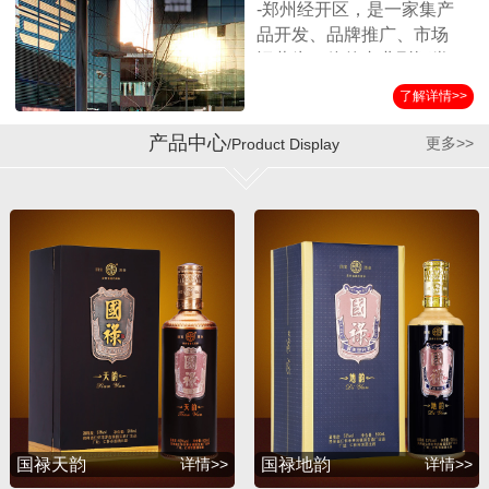
-郑州经开区，是一家集产
品开发、品牌推广、市场
运营为一体的专业型酒类
营销企业。公司始终坚持
了解详情>>
以消费者诉求为导向，客
户满意为服务标准，秉承
产品中心
更多>>
/Product Display
诚实守信、合作共赢的经
营理念，在全国各界朋友
的支持和公司员工的努力
下，取得了迅猛的发展。
公司自成立以来与贵州第
三大酱酒生产企业——贵
州省仁怀市茅台镇国宝酒
厂结为战略合作伙伴，经
过双方的共同努力，成功
推出并运作了国宝系列产
品，年销售额突破1亿余
元。短短几年，公司在全
国各地建立了稳定的销售
国禄天韵
详情>>
国禄地韵
详情>>
渠道，产品销量持续攀