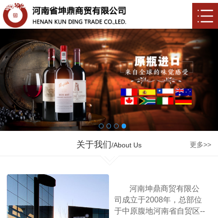
关于我们
更多>>
/About Us
河南坤鼎商贸有限公
司成立于2008年，总部位
于中原腹地河南省自贸区--