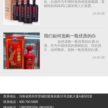
化，白酒作为中国特有的传统蒸馏酒，其
独特的风味和口感深受人们喜爱。...
24-05-08
我们如何选购一瓶优质的白
如何选购一瓶优质的白酒 白
酒，作为中国传统的酒精饮品，历史悠
久，品种繁多。选购一瓶优质的白酒...
24-05-08
联系地址：河南省郑州市管城区航海东路31号启航大厦A座501室
联系电话：400-700-5899
移动电话：13803893204
(微信同号)