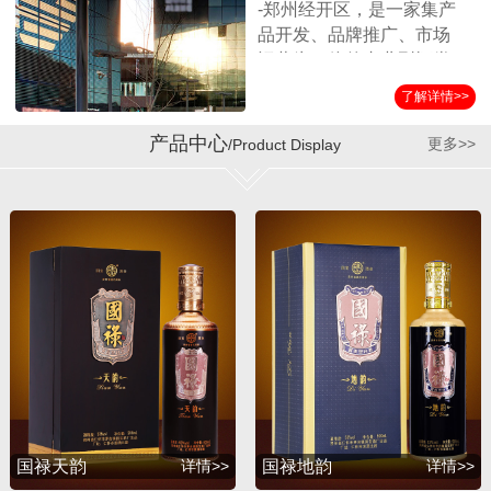
-郑州经开区，是一家集产
品开发、品牌推广、市场
运营为一体的专业型酒类
营销企业。公司始终坚持
了解详情>>
以消费者诉求为导向，客
户满意为服务标准，秉承
产品中心
更多>>
/Product Display
诚实守信、合作共赢的经
营理念，在全国各界朋友
的支持和公司员工的努力
下，取得了迅猛的发展。
公司自成立以来与贵州第
三大酱酒生产企业——贵
州省仁怀市茅台镇国宝酒
厂结为战略合作伙伴，经
过双方的共同努力，成功
推出并运作了国宝系列产
品，年销售额突破1亿余
元。短短几年，公司在全
国各地建立了稳定的销售
国禄天韵
详情>>
国禄地韵
详情>>
渠道，产品销量持续攀