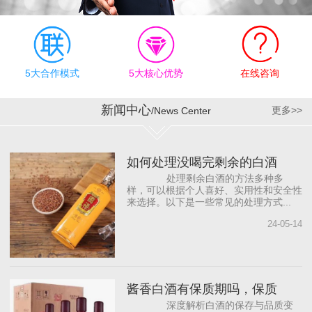
有效执行上，公司奉行“德
才兼备、志同道合”的合作
理念，为员工明确职业规
划目标，提供有竞争力的
薪资待遇和发展机会，帮
5大合作模式
5大核心优势
在线咨询
助员工成长。同时，与国
内著名白酒营销咨询公司
新闻中心
更多>>
/News Center
合作，借助“外脑”提供智力
支持，依托营销专家团
队，源源不断地为公司输
如何处理没喝完剩余的白酒
入前沿的营销理念，从而
处理剩余白酒的方法多种多
打...
样，可以根据个人喜好、实用性和安全性
来选择。以下是一些常见的处理方式...
24-05-14
酱香白酒有保质期吗，保质
深度解析白酒的保存与品质变