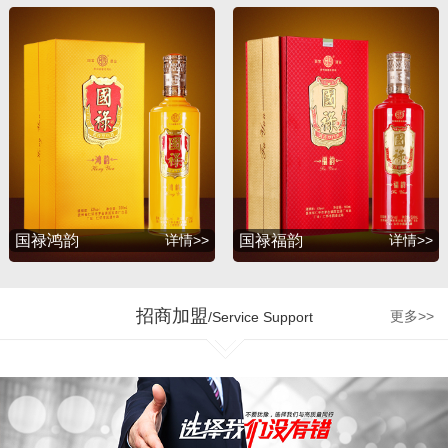
升，并赢得了广大消费者
的支持与厚爱。2012年
初，公司为满足广大消费
者的诉求，联合深圳知名
包装设计公司胡景润工作
室、贵州大学酒体设计专
家吴天祥教授、贵州茅台
酒厂酿酒工程师梁明峰先
生，倾力推出战略品牌
——国禄系列酒，与此同
国禄鸿韵
详情>>
国禄福韵
详情>>
时公司和茅台集团、五粮
液集团、剑南春酒厂、国
台酒业、钓鱼台酒业、贵
招商加盟
更多>>
/Service Support
州珍酒、金沙回沙酒业等
多个贵州知名企业达成战
略合作，为公司的发展增
加了强劲的源动力。 企业
的制胜最终是要落实到人
才管理机制和市场运营的