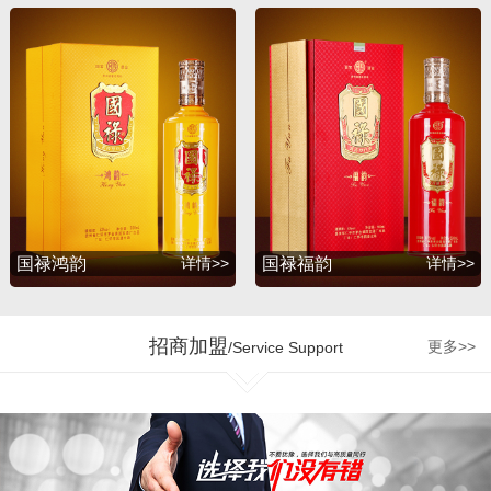
升，并赢得了广大消费者
的支持与厚爱。2012年
初，公司为满足广大消费
者的诉求，联合深圳知名
包装设计公司胡景润工作
室、贵州大学酒体设计专
家吴天祥教授、贵州茅台
酒厂酿酒工程师梁明峰先
生，倾力推出战略品牌
——国禄系列酒，与此同
国禄鸿韵
详情>>
国禄福韵
详情>>
时公司和茅台集团、五粮
液集团、剑南春酒厂、国
台酒业、钓鱼台酒业、贵
招商加盟
更多>>
/Service Support
州珍酒、金沙回沙酒业等
多个贵州知名企业达成战
略合作，为公司的发展增
加了强劲的源动力。 企业
的制胜最终是要落实到人
才管理机制和市场运营的