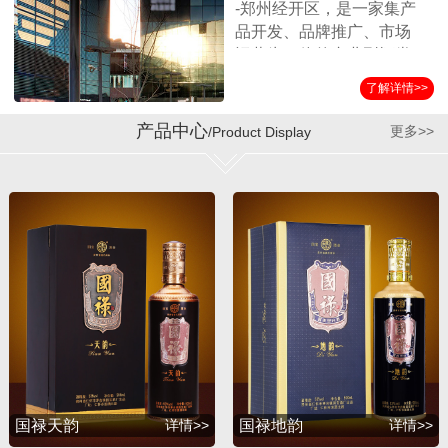
-郑州经开区，是一家集产
品开发、品牌推广、市场
运营为一体的专业型酒类
营销企业。公司始终坚持
了解详情>>
以消费者诉求为导向，客
户满意为服务标准，秉承
产品中心
更多>>
/Product Display
诚实守信、合作共赢的经
营理念，在全国各界朋友
的支持和公司员工的努力
下，取得了迅猛的发展。
公司自成立以来与贵州第
三大酱酒生产企业——贵
州省仁怀市茅台镇国宝酒
厂结为战略合作伙伴，经
过双方的共同努力，成功
推出并运作了国宝系列产
品，年销售额突破1亿余
元。短短几年，公司在全
国各地建立了稳定的销售
国禄天韵
详情>>
国禄地韵
详情>>
渠道，产品销量持续攀