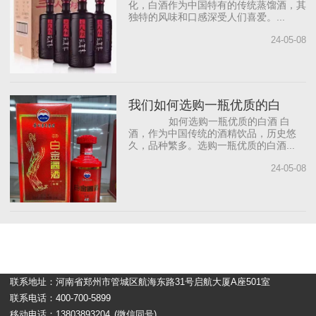
化，白酒作为中国特有的传统蒸馏酒，其
独特的风味和口感深受人们喜爱。...
24-05-08
我们如何选购一瓶优质的白
如何选购一瓶优质的白酒 白
酒，作为中国传统的酒精饮品，历史悠
久，品种繁多。选购一瓶优质的白酒...
24-05-08
联系地址：河南省郑州市管城区航海东路31号启航大厦A座501室
联系电话：400-700-5899
移动电话：13803893204
(微信同号)