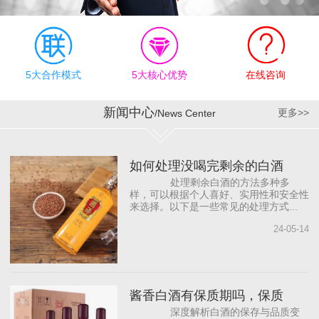
有效执行上，公司奉行“德
才兼备、志同道合”的合作
理念，为员工明确职业规
划目标，提供有竞争力的
薪资待遇和发展机会，帮
5大合作模式
5大核心优势
在线咨询
助员工成长。同时，与国
内著名白酒营销咨询公司
新闻中心
更多>>
/News Center
合作，借助“外脑”提供智力
支持，依托营销专家团
队，源源不断地为公司输
如何处理没喝完剩余的白酒
入前沿的营销理念，从而
处理剩余白酒的方法多种多
打...
样，可以根据个人喜好、实用性和安全性
来选择。以下是一些常见的处理方式...
24-05-14
酱香白酒有保质期吗，保质
深度解析白酒的保存与品质变