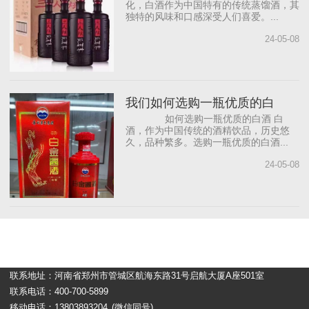
化，白酒作为中国特有的传统蒸馏酒，其
独特的风味和口感深受人们喜爱。...
24-05-08
我们如何选购一瓶优质的白
如何选购一瓶优质的白酒 白
酒，作为中国传统的酒精饮品，历史悠
久，品种繁多。选购一瓶优质的白酒...
24-05-08
联系地址：河南省郑州市管城区航海东路31号启航大厦A座501室
联系电话：400-700-5899
移动电话：13803893204
(微信同号)