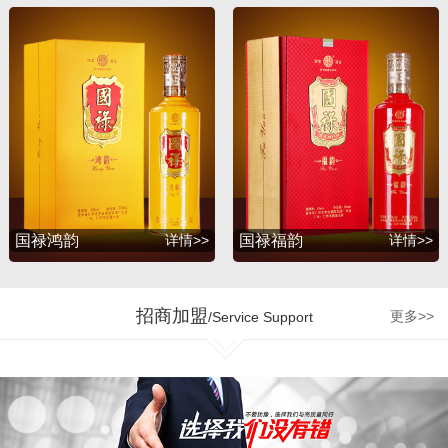
升，并赢得了广大消费者
的支持与厚爱。2012年
初，公司为满足广大消费
者的诉求，联合深圳知名
包装设计公司胡景润工作
室、贵州大学酒体设计专
家吴天祥教授、贵州茅台
酒厂酿酒工程师梁明峰先
生，倾力推出战略品牌
——国禄系列酒，与此同
国禄鸿韵
详情>>
国禄福韵
详情>>
时公司和茅台集团、五粮
液集团、剑南春酒厂、国
台酒业、钓鱼台酒业、贵
招商加盟
更多>>
/Service Support
州珍酒、金沙回沙酒业等
多个贵州知名企业达成战
略合作，为公司的发展增
加了强劲的源动力。 企业
的制胜最终是要落实到人
才管理机制和市场运营的