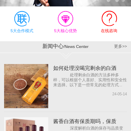
有效执行上，公司奉行“德
才兼备、志同道合”的合作
理念，为员工明确职业规
划目标，提供有竞争力的
薪资待遇和发展机会，帮
5大合作模式
5大核心优势
在线咨询
助员工成长。同时，与国
内著名白酒营销咨询公司
新闻中心
更多>>
/News Center
合作，借助“外脑”提供智力
支持，依托营销专家团
队，源源不断地为公司输
如何处理没喝完剩余的白酒
入前沿的营销理念，从而
处理剩余白酒的方法多种多
打...
样，可以根据个人喜好、实用性和安全性
来选择。以下是一些常见的处理方式...
24-05-14
酱香白酒有保质期吗，保质
深度解析白酒的保存与品质变