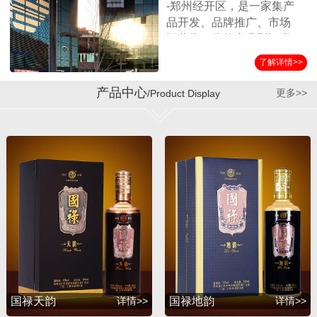
-郑州经开区，是一家集产
品开发、品牌推广、市场
运营为一体的专业型酒类
营销企业。公司始终坚持
了解详情>>
以消费者诉求为导向，客
户满意为服务标准，秉承
产品中心
更多>>
/Product Display
诚实守信、合作共赢的经
营理念，在全国各界朋友
的支持和公司员工的努力
下，取得了迅猛的发展。
公司自成立以来与贵州第
三大酱酒生产企业——贵
州省仁怀市茅台镇国宝酒
厂结为战略合作伙伴，经
过双方的共同努力，成功
推出并运作了国宝系列产
品，年销售额突破1亿余
元。短短几年，公司在全
国各地建立了稳定的销售
国禄天韵
详情>>
国禄地韵
详情>>
渠道，产品销量持续攀