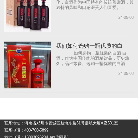
化，白酒作为中国特有的传统蒸馏酒，其
独特的风味和口感深受人们喜爱。...
24-05-08
我们如何选购一瓶优质的白
如何选购一瓶优质的白酒 白
酒，作为中国传统的酒精饮品，历史悠
久，品种繁多。选购一瓶优质的白酒...
24-05-08
联系地址：河南省郑州市管城区航海东路31号启航大厦A座501室
联系电话：400-700-5899
移动电话：13803893204
(微信同号)