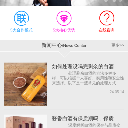
有效执行上，公司奉行“德
才兼备、志同道合”的合作
理念，为员工明确职业规
划目标，提供有竞争力的
薪资待遇和发展机会，帮
5大合作模式
5大核心优势
在线咨询
助员工成长。同时，与国
内著名白酒营销咨询公司
新闻中心
更多>>
/News Center
合作，借助“外脑”提供智力
支持，依托营销专家团
队，源源不断地为公司输
如何处理没喝完剩余的白酒
入前沿的营销理念，从而
处理剩余白酒的方法多种多
打...
样，可以根据个人喜好、实用性和安全性
来选择。以下是一些常见的处理方式...
24-05-14
酱香白酒有保质期吗，保质
深度解析白酒的保存与品质变