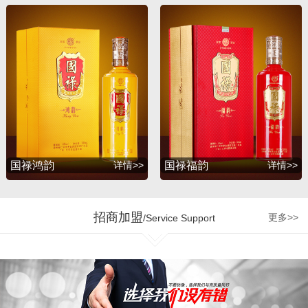
升，并赢得了广大消费者
的支持与厚爱。2012年
初，公司为满足广大消费
者的诉求，联合深圳知名
包装设计公司胡景润工作
室、贵州大学酒体设计专
家吴天祥教授、贵州茅台
酒厂酿酒工程师梁明峰先
生，倾力推出战略品牌
——国禄系列酒，与此同
国禄鸿韵
详情>>
国禄福韵
详情>>
时公司和茅台集团、五粮
液集团、剑南春酒厂、国
台酒业、钓鱼台酒业、贵
招商加盟
更多>>
/Service Support
州珍酒、金沙回沙酒业等
多个贵州知名企业达成战
略合作，为公司的发展增
加了强劲的源动力。 企业
的制胜最终是要落实到人
才管理机制和市场运营的