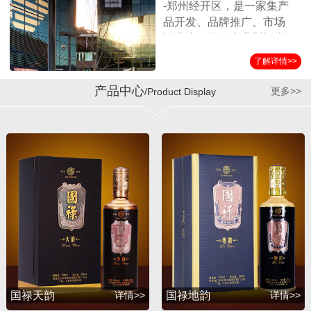
-郑州经开区，是一家集产
品开发、品牌推广、市场
运营为一体的专业型酒类
营销企业。公司始终坚持
了解详情>>
以消费者诉求为导向，客
户满意为服务标准，秉承
产品中心
更多>>
/Product Display
诚实守信、合作共赢的经
营理念，在全国各界朋友
的支持和公司员工的努力
下，取得了迅猛的发展。
公司自成立以来与贵州第
三大酱酒生产企业——贵
州省仁怀市茅台镇国宝酒
厂结为战略合作伙伴，经
过双方的共同努力，成功
推出并运作了国宝系列产
品，年销售额突破1亿余
元。短短几年，公司在全
国各地建立了稳定的销售
国禄天韵
详情>>
国禄地韵
详情>>
渠道，产品销量持续攀