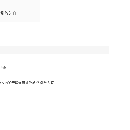
 倒放为宜
化硫
5-25℃干燥通风处卧放或 倒放为宜