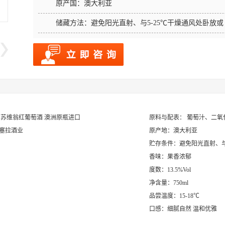
原产国：
澳大利亚
储藏方法：
避免阳光直射、与5-25℃干燥通风处卧放或
力苏维翁红葡萄酒 澳洲原瓶进口
原料与配表： 葡萄汁、二氧
卡塞拉酒业
原产地：澳大利亚
贮存条件：避免阳光直射、与
香味：果香浓郁
度数：13.5%Vol
净含量：750ml
品尝温度：15-18℃
口感：细腻自然 温和优雅