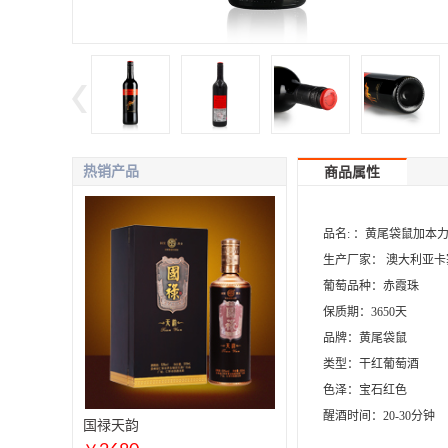
热销产品
商品属性
品名: ：黄尾袋鼠加本
生产厂家： 澳大利亚
葡萄品种：赤霞珠
保质期：3650天
品牌：黄尾袋鼠
类型：干红葡萄酒
色泽：宝石红色
醒酒时间：20-30分钟
国禄天韵