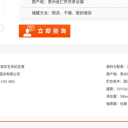
原产地：
贵州省仁怀市茅台镇
储藏方法：
阴凉、干燥、密封保存
子鼠年生肖纪念酒
原料与配表：
酒股份有限公司
原产地：贵州
01 0001
贮存条件：阴
度数：53%Vol
净含量：500m
保质期：长期