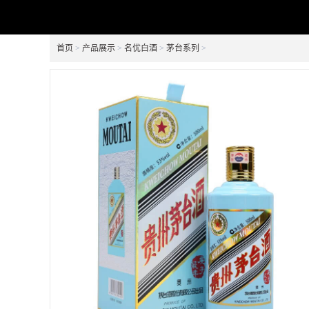
首页
>
产品展示
>
名优白酒
>
茅台系列
>