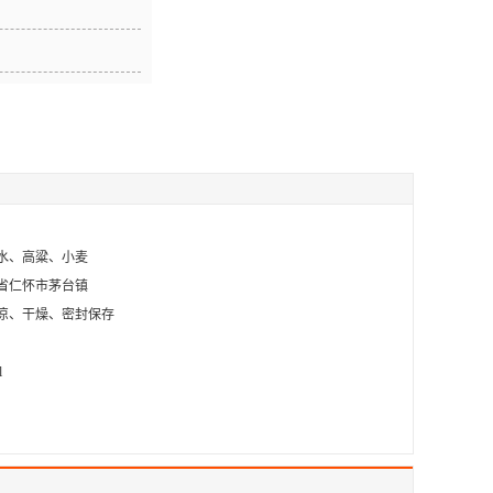
水、高粱、小麦
省仁怀市茅台镇
凉、干燥、密封保存
l