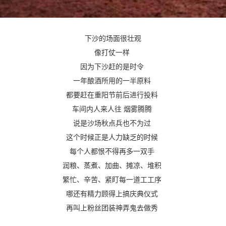
下沙的场面很壮观
像打仗一样
因为下沙赶的是时令
一年酿酒所用的一半原料
都要赶在重阳节前后进行投料
车间内人来人往 烟雾腾腾
说是沙场秋点兵也不为过
这个时候正是人力缺乏的时候
每个人都恨不得再多一双手
润粮、蒸煮、加曲、摊凉、堆积
繁忙、辛苦、紧盯每一道工工序
哪还有精力顾得上搞庆典仪式
再叫上粉丝团装神弄鬼去做秀